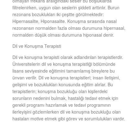
olmayan frekans aralığındaki sesler bu boşluklarda
filtrelenirken, uygun olan seslerin şiddeti arttırılır. Burun
rezonans bozuklukları iki çeşitte görülmektedir:
Hipernasalite, Hiponasalite. Konuşma sırasında nasal
rezonansın normalden fazla olması durumuna hipernasal,
normalden düşük olması durumuna hiponasal denir.
Dil ve Konuşma Terapisti
Dil ve konuşma terapisti olarak adlandırılan terapistlerdir.
Üniversitelerin dil ve konuşma terapistliği bölümünde
lisans seviyesinde eğitimini tamamlamış bireylere bu
ünvan verilir. Dil ve konuşma terapistleri; insan iletişimi,
gelişimi ve bozuklukları konusunda eğitim alırlar. Bu
terapistlerin; konuşma bozukluğu olan kişilerdeki
sorunların nedenini bulmak, hastalığı tedavi etmek için
gerekli programı hazırlamak ve tedavi programının
ilerleyişini gözlemlerken dil ve konuşma bozukluğu olan
hastaları motive etmek gibi görev ve sorumlulukları vardır.