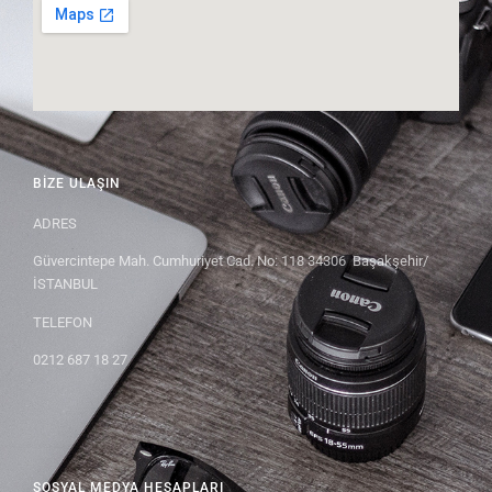
BIZE ULAŞIN
ADRES
Güvercintepe Mah. Cumhuriyet Cad. No: 118 34306 Başakşehir/
İSTANBUL
TELEFON
0212 687 18 27
SOSYAL MEDYA HESAPLARI